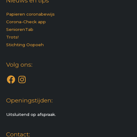
Nieuws en tips
Papieren coronabewijs
Corona-Check app
SeniorenTab
Trots!
Stichting Oopoeh
Facebook
Instagram
Volg ons:
Openingstijden:
Uitsluitend op afspraak.
Contact: