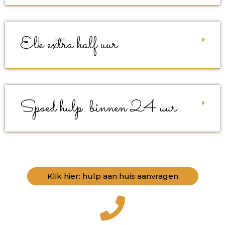
Elk extra half uur.
Spoed hulp: binnen 24 uur
Klik hier: hulp aan huis aanvragen