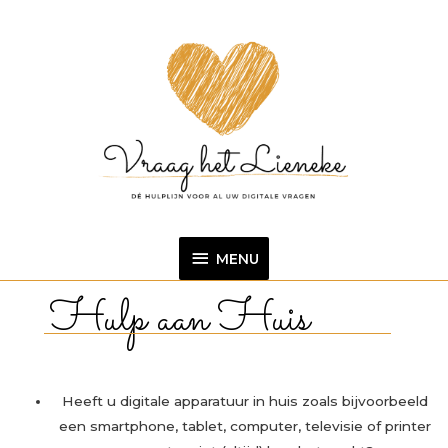
Ga
MENU
naar
de
inhoud
MENU
Hulp aan Huis
Heeft u digitale apparatuur in huis zoals bijvoorbeeld
een smartphone, tablet, computer, televisie of printer