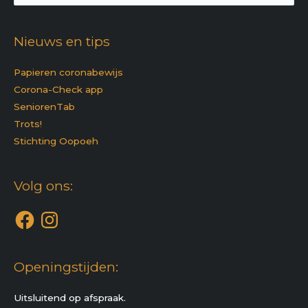
naar:
Nieuws en tips
Papieren coronabewijs
Corona-Check app
SeniorenTab
Trots!
Stichting Oopoeh
Facebook
Instagram
Volg ons:
Openingstijden:
Uitsluitend op afspraak.