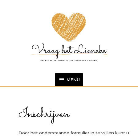
Ga
MENU
naar
de
inhoud
MENU
Inschrijven
Door het onderstaande formulier in te vullen kunt u