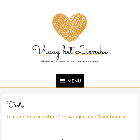
Ga
MENU
naar
de
inhoud
MENU
Bericht
navigatie
Trots!
Laat een reactie achter
/
Uncategorized
/ Door
Lieneke