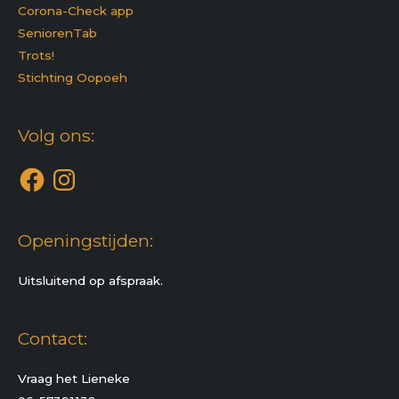
Corona-Check app
SeniorenTab
Trots!
Stichting Oopoeh
Facebook
Instagram
Volg ons:
Openingstijden:
Uitsluitend op afspraak.
Contact:
Vraag het Lieneke