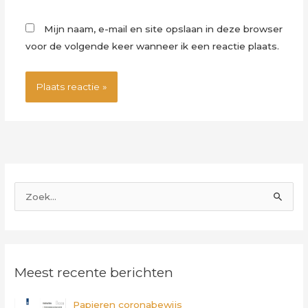
Mijn naam, e-mail en site opslaan in deze browser
voor de volgende keer wanneer ik een reactie plaats.
Z
o
e
k
Meest recente berichten
n
a
Papieren coronabewijs