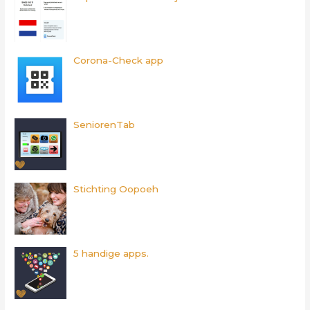
a
r
:
Corona-Check app
SeniorenTab
Stichting Oopoeh
5 handige apps.