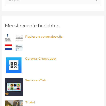
Z
o
e
k
Meest recente berichten
n
a
Papieren coronabewijs
a
r
:
Corona-Check app
SeniorenTab
Trots!