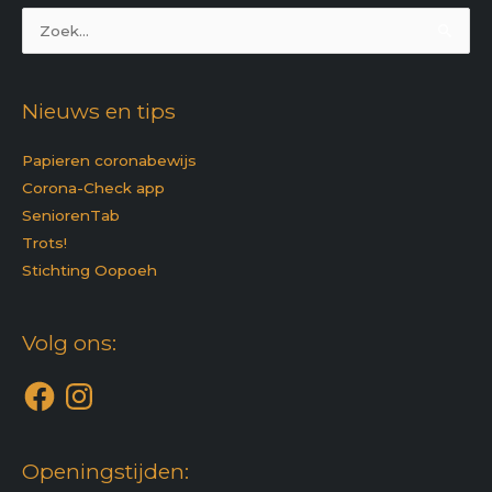
Zoek
naar:
Nieuws en tips
Papieren coronabewijs
Corona-Check app
SeniorenTab
Trots!
Stichting Oopoeh
Facebook
Instagram
Volg ons:
Openingstijden: