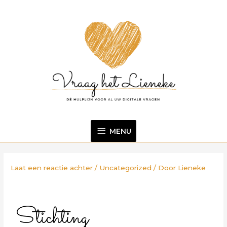
Ga
MENU
naar
de
inhoud
MENU
Bericht
navigatie
Laat een reactie achter
/
Uncategorized
/ Door
Lieneke
Stichting