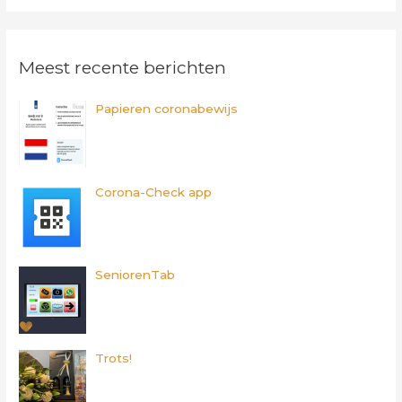
e
k
Meest recente berichten
n
a
Papieren coronabewijs
a
r
:
Corona-Check app
SeniorenTab
Trots!