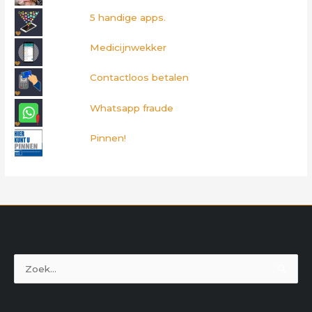
5 handige apps.
Medicijnwekker
Contactloos betalen
Whatsapp fraude
Pinnen!
Zoek
naar: