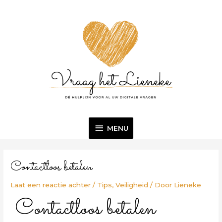
Ga
MENU
naar
de
inhoud
MENU
Bericht
navigatie
Contactloos betalen
Laat een reactie achter
/
Tips
,
Veiligheid
/ Door
Lieneke
Contactloos betalen