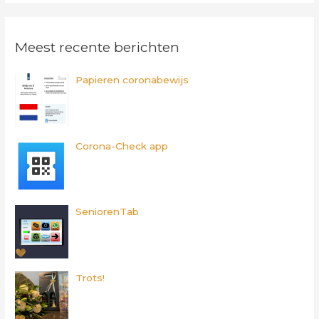
e
k
Meest recente berichten
n
a
Papieren coronabewijs
a
r
:
Corona-Check app
SeniorenTab
Trots!