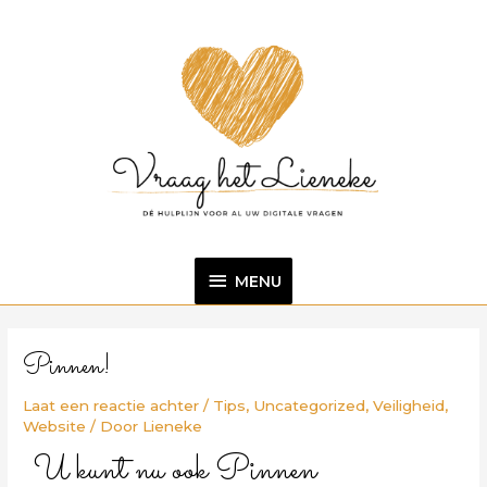
Ga
MENU
naar
de
inhoud
MENU
Bericht
navigatie
Pinnen!
Laat een reactie achter
/
Tips
,
Uncategorized
,
Veiligheid
,
Website
/ Door
Lieneke
U kunt nu ook Pinnen