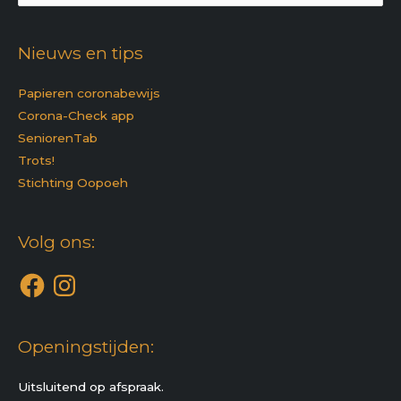
naar:
Nieuws en tips
Papieren coronabewijs
Corona-Check app
SeniorenTab
Trots!
Stichting Oopoeh
Facebook
Instagram
Volg ons:
Openingstijden:
Uitsluitend op afspraak.